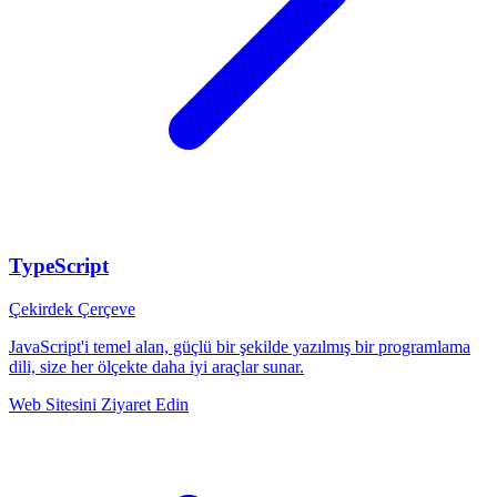
TypeScript
Çekirdek Çerçeve
JavaScript'i temel alan, güçlü bir şekilde yazılmış bir programlama
dili, size her ölçekte daha iyi araçlar sunar.
Web Sitesini Ziyaret Edin