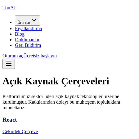
TouAI
Ürünler
Fiyatlandırma
Blog
Dokümanlar
Geri Bildirim
Oturum aç
Ücretsiz başlayın
Açık Kaynak Çerçeveleri
Platformumuz sektör lideri açık kaynak teknolojileri üzerine
kurulmuştur. Katkılarından dolayı bu muhteşem topluluklara
minnettarız.
React
Çekirdek Çerçeve