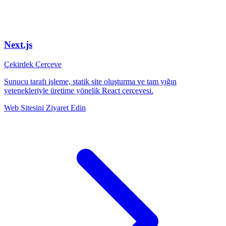
Next.js
Çekirdek Çerçeve
Sunucu tarafı işleme, statik site oluşturma ve tam yığın
yetenekleriyle üretime yönelik React çerçevesi.
Web Sitesini Ziyaret Edin