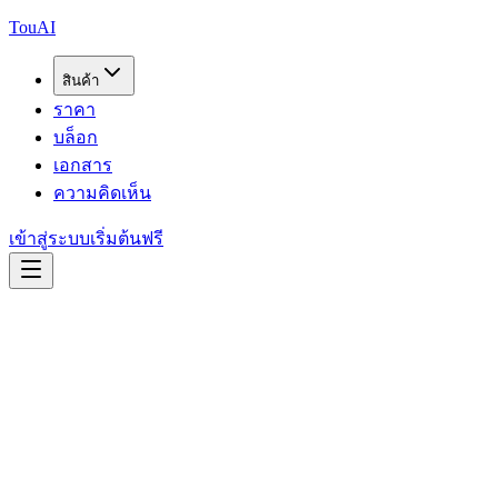
TouAI
สินค้า
ราคา
บล็อก
เอกสาร
ความคิดเห็น
เข้าสู่ระบบ
เริ่มต้นฟรี