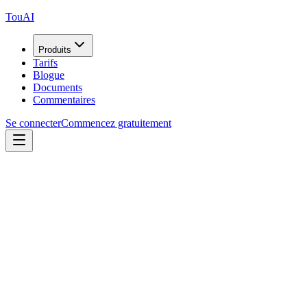
TouAI
Produits
Tarifs
Blogue
Documents
Commentaires
Se connecter
Commencez gratuitement
Obtenez une présentation personnalisée de notre plateforme.